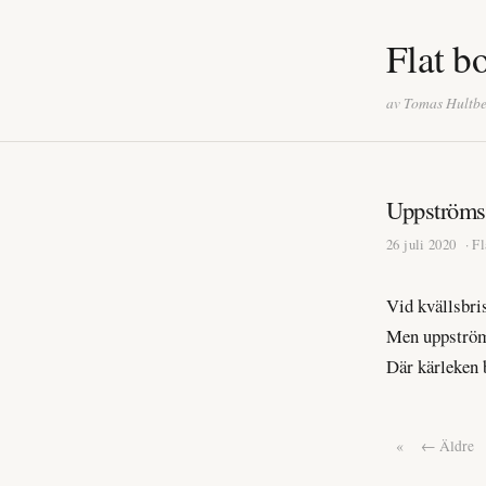
Flat b
av Tomas Hultb
Uppströms
26 juli 2020
· F
Vid kvällsbri
Men uppström
Där kärleken 
«
← Äldre