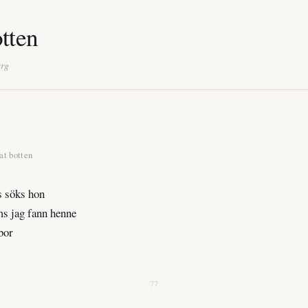
otten
erg
lat botten
s söks hon
s jag fann henne
bor
77