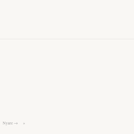
Nyare →
»