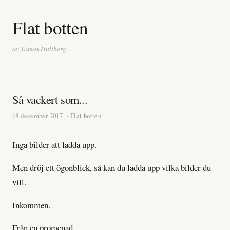
Flat botten
av Tomas Hultberg
Så vackert som...
18 december 2017
· Flat botten
Inga bilder att ladda upp.
Men dröj ett ögonblick, så kan du ladda upp vilka bilder du
vill.
Inkommen.
Från en promenad.