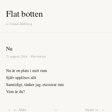
Flat botten
av Tomas Hultberg
Nu
21 augusti 2014
· Flat botten
Nu är en plats i mitt rum
Själv upplöses allt
Samtidigt, tänker jag, existerar inte
Vem är du?
«
← Äldre
Nyare →
»
30