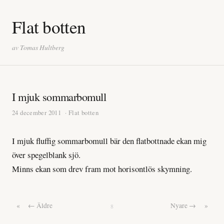
Flat botten
av Tomas Hultberg
I mjuk sommarbomull
24 december 2011
· Flat botten
I mjuk fluffig sommarbomull bär den flatbottnade ekan mig
över spegelblank sjö.
Minns ekan som drev fram mot horisontlös skymning.
«
← Äldre
Nyare →
»
8