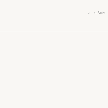
«
← Äldre