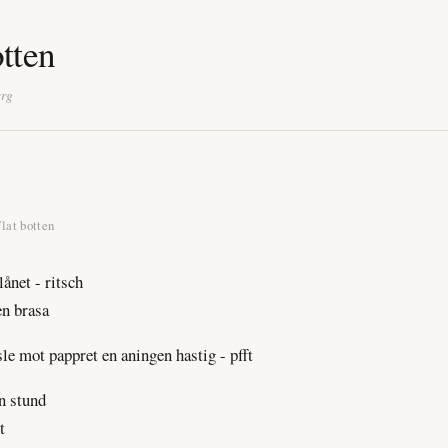
otten
erg
Flat botten
ånet - ritsch
en brasa
le mot pappret en aningen hastig - pfft
n stund
t