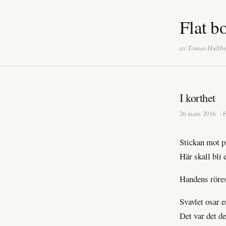
Flat b
av Tomas Hultb
I korthet
26 mars 2016
· 
Stickan mot pl
Här skall bli 
Handens röres
Svavlet osar e
Det var det de