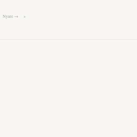
Nyare →
»