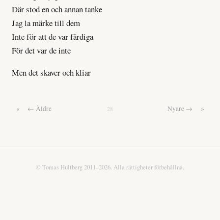
Där stod en och annan tanke
Jag la märke till dem
Inte för att de var färdiga
För det var de inte
Men det skaver och kliar
«
← Äldre
Nyare →
»
28
© Tomas Hultberg 2011–2026. Alla rättigheter förbehållna.