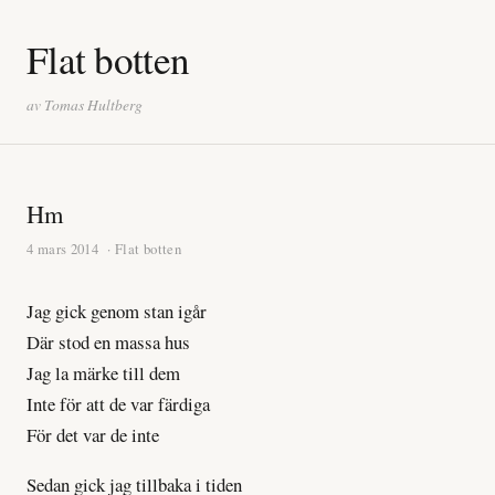
Flat botten
av Tomas Hultberg
Hm
4 mars 2014
· Flat botten
Jag gick genom stan igår
Där stod en massa hus
Jag la märke till dem
Inte för att de var färdiga
För det var de inte
Sedan gick jag tillbaka i tiden